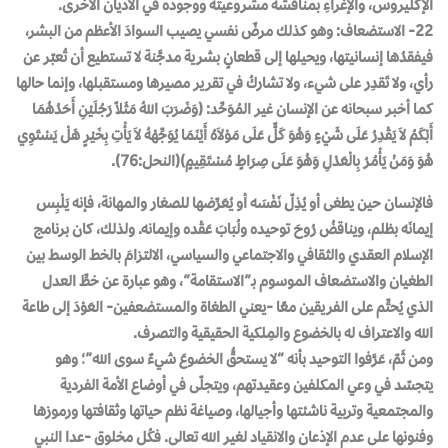
الإكليروس، والإغراءِ بمناقشة مشروعيته ووجوده في الأديان الأخرى.
22- الاستضعاف: وهو كذلك مرضٌ نفسي يصيب السوادَ الأعظم من البشر،
فيفقدُها إنسانيتها، ويحيلها إلى قطعانٍ بشرية مدجَّنة لا تستطيع أن تُعبّر عن
رأي، ولا تَقدِر على شيء، ولا تشاركُ في تقرير مصيرها ومستقبلها، وإنما حالها
كما أخبر سبحانه عن الإنسان غير المُوَحِّد: (وَضَرَبَ اللهُ مَثَلاً رَجُلَيْنِ أَحَدُهُمَا
أَبْكَمُ لاَ يَقْدِرُ عَلَى شَيْءٍ وَهُوَ كَلٌّ عَلَى مَوْلاَهُ أَيْنَمَا يُوَجِّهْهُ لاَ يَأْتِ بِخَيْرٍ هَلْ يَسْتَوِي
هُوَ وَمَنْ يَأْمُرُ بِالْعَدْلِ وَهُوَ عَلَى صِرَاطٍ مُسْتَقِيمٍ)(النحل:76).
فالإنسان حين يطغى أو يُذِلّ نَفْسَه أو يُعَرِّضها للصغار والمهانة، فإنه يَلْبِس
إيمانَه بظلم، ويناقضُ رُوحَ توحيده ولُبَابَ عَقْده وإيمانه. ولذلك، كان برنامج
الإسلام العقدي والثقافي والاجتماعي والسياسي، الالتزامَ بالخط الوسط بين
الطغيان والاستضعاف الموسوم بـ”الاستقامة”، وهو عبارة عن خطِّ العدل
الذي يُحتِّم على الفريقين معًا -يعني الطغاة والمستضعفين- العَوْدَ إلى طاعة
الله والاعتراف له بالخضوع والمِلكية الحقيقية والتصرف.
ومن ثَمّ، عَرَّفوا التوحيد بأنه “لا يستحقُّ الخضوعَ شيءٌ سوى الله”؛ وهو
يتجسّد في وعي المكلفين وعقيدتهم، ويتجلّى في أوضاع الأمة الفردية
والمجتمعية وتربية ناشئتها وأجيالها، وصياغة نظم حياتها وثقافتها ورموزها
وفنونها على عدم الإذعان والانقياد لغير الله تعالى. فكُل مخلوق -عدا النبي