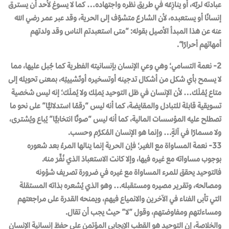
عبادته لربّه، أو ينازِعَه في طريق نظره واجتهاده… كما لا يسوغ لأحد أن يسترق
إنسانًا أو يستعبده، لأن الشارعَ متشوّف إلى الحرية، وقد عبر عمر رضي الله
عنه عن هذا المبدأ الأصيل بقوله: “متى استعبدتم الناس وقد ولدتهم
أمهاتهم أحرارًا”.
2- نعمة التسامي؛ وهي وعي الإنسان بإنسانيته الفطرية كما جُبل عليها، مما
لا يسمح بأي شكل من أشكال تدجينه أوتسخيره أوتَشييئِه، بمعنى تحويله إلى
متاع يُمْلَك… لأن الإنسان في ظل التوحيد يَملِك ولا يُملَك؛ إنه ليس شخصية
تسويقية قابلة للتبادل والمقايضة، كما أنه ليس “رقمًا استدلاليًّا” على نحو ما
تصطلح عليه المؤسسات المالية، كما أنه ليس “صوتًا انتخابيًّا” يُباع ويُشترى،
ولا مسمارًا في آلةٍ… وإنما هو الإنسان المُكرَّم وحسب.
33- نعمة المساواة مع الغير؛ فإن الحرية إنما ينالها المرءُ بعد شعوره
بوجوب مساواته مع غيره فيها، وإلا كانت الاستعبادَ الذي نُفِّرَ منه.
فالتوحيد يحقق للمرء المساواة مع غيره في ضرورة تصريف شؤونه
ومصالحه، وتقرير مصيره ومستقبله… وهو الذي يُشعره بذاته المستقلة
التي تأبى الفناء في الآخرين والانمياع فيهم، ويمنحه القدرة على مراجعتهم
ومساءلتهم ومفاوضتهم، وقول “لا” حيث يجب أن تقال.
والخلاصة، إن التوحيد هو القطب الإيجابي المؤتمن على حفظ إنسانية الإنسان