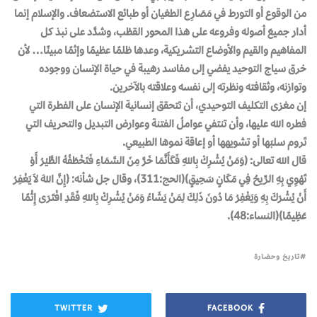
من الوقوع أو التورط في مَصَارِع الطغيان أو طبائع الاستضعاف. والإسلام إنما
أدار جميعَ أصوله وفروعه على هذا المحور القطْب، وشدَّد على نبذ كل
المفاهيم والقيم والأوضاع التشريكية، وعدها ظلمًا عظيمًا وإثمًا مبينًا… لأن
خرق سياج التوحيد يفضي إلى مفاسد رهيبة في حياة الإنسان ووجوده
وتوازنه، وثقافته ونظرته إلى نفسه وعلاقته بالآخرين.
إن مغزى التكليف التوحيدي، أن تتحقق إنسانية الإنسان على الفطرة التي
فطره الله عليها، وأن تنتفي عواملُ الفتنة وعوارض التبديل والتحريف التي
تَروم سلبَها أو تشويهها أو إعاقة نموها الطبيعي.
قال الله تعالى: (وَمَنْ يُشْرِكْ بِاللهِ فَكَأَنَّمَا خَرَّ مِنَ السَّمَاءِ فَتَخْطَفُهُ الطَّيْرُ أَوْ
تَهْوِي بِهِ الرِّيحُ فِي مَكَانٍ سَحِيقٍ)(الحج:311)، وقال جل شأنه: (إِنَّ اللهَ لاَ يَغْفِرُ
أَنْ يُشْرَكَ بِهِ وَيَغْفِرُ مَا دُونَ ذَلِكَ لِمَنْ يَشَاءُ وَمَنْ يُشْرِكْ بِاللهِ فَقَدِ افْتَرَى إِثْمًا
عَظِيمًا)(النساء:48).
تاريخ وحضارة
TWITTER
FACEBOOK