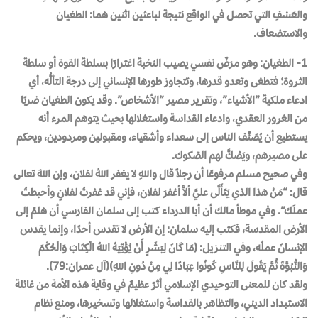
والعَسْفِ التي تحصل في الواقع نتيجة لباعثين اثنين هما: الطغيان
والاستضعاف.
1- الطغيان: وهو مرَضٌ نفسي يصيب النخبة اغترارًا بسلطة القوة أو سلطة
الثروة؛ فتطغى وتعدو قدرها، وتتجاوز طورها الإنساني إلى درجة التألُّه، أي
ادعاء ملكية “الأشياء”، وتقرير مصير “الأشخاص”. وقد يكون الطغيان ضربًا
من الغرور العقدي، وادعاء القداسة واستغلالها بحيث يتوهم المرء أنه
يستطيع أن يُصَنِّف الناس إلى سعداء وأشقياء، ومقبولين ومردودين، ويحكم
على مصيرهم، ويَصُكَّ لهم الصّكوك.
وفي صحيح مسلم مرفوعًا أن رجلاً قال واللهِ لا يغفر اللهُ لفلان، وإن اللهَ تعالى
قال: “مَنْ هذا الذي يَتَأَلَّى عليَّ ألاَّ أغفرَ لفلان، فإني قد غفرتُ لفلانٍ وأحبطتُ
عملَك”. وفي موطأ مالك أن أبا الدرداء كتب إلى سلمان الفارسي أن هلمّ إلى
الأرض المقدسة، فكتب إليه سلمان: إن الأرض لا تقدس أحدًا، وإنما يقدس
الإنسانَ عملُه، وفي التنزيل: (مَا كَانَ لِبَشَرٍ أَنْ يُؤْتِيَهُ اللهُ الْكِتَابَ وَالْحُكْمَ
وَالنُّبُوَّةَ ثُمَّ يَقُولَ لِلنَّاسِ كُونُوا عِبَادًا لِي مِنْ دُونِ اللهِ)(آل عمران:79).
ولقد كان للمعنى التوحيدي الإسلامي أثرٌ عظيمٌ في وقاية هذه الأمة من غائلة
الاستبداد الديني، والتظاهر بالقداسة واستغلالها وتسخيرها، ومنع نظام