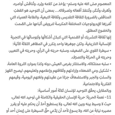
المعصوم صلى الله عليه وسلم- يؤخذ من كلامه ويُرد، وتُناقش أوامره،
وتُعْرف وتُنكَر، وتُنتقدُ أفعاله وتصرفاته… بمعنى أن التوحيد هو القطبُ
المناقض بالضرورة لثقافة التقديس وثقافة التبعية، والطاعة العمياء التي
تُفرزها الإيديولوجيات المختلفة المكرسة لترويض أتباعها على الصّمت
والخضوع المطلق.
إنها ثقافة التشريك أو الصّنمية التي تتبدّل أشكالُها ولَبُوساتُها في التجربة
الإنسانية التاريخية، ولكن جوهرها واحد يتكرر في المظاهر الثلاثة الآتية:
• سيطرة القوي على الضعيف، وسلبه حريته في الرأي، وحريته في التعبير،
وحريته في الحركة والتصرّف.
• سلبه ممتلكاته، والاستئثار بفرص العيش دونه وكذا بموارد الثروة العامة.
• تشكيل وعي الضعفاء وإرادتهم وثقافتهم وإعلامهم وتعليمهم، ليصبح القهرُ
والسلبُ والجبر والاستضعافُ جزءًا من عقيدتهم ولغتهم اليومية، وقيمهم
الفكرية والاجتماعية.
وبالمقابل، يحقّق التوحيد للإنسان ثلاثة أمور أساسية:
11- نعمة الحرية؛ حرية الإنسان الحقيقية والكاملة في توحيد الله تعالى،
حيث لا وسيط بينه وبين الله تعالى، ولا يستطيع أحدٌ أن يحكم عليه أو يقرر
مصيره نيابة عن الله، ولا يسوغ لأحد أن يَدَّعي حقَّ السيطرة على إيمان أحد أو