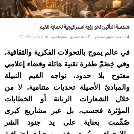
هندسة التأثير: نحو رؤية استراتيجية لحماية القيم
د. محمود شعبان الحمراوي
البناء الحضاري
منظومة القيم
20/04/2026
0
في عالم يموج بالتحولات الفكرية والثقافية،
وفي خِضَمّ طفرة تقنية هائلة وفضاء إعلامي
مفتوح بلا حدود، تواجه القيم النبيلة
والمبادئ الأصيلة تحديات متنامية، لا من
خلال الشعارات الرنانة أو الخطابات
المؤثرة فحسب، بل عبر مشاريع كبرى
صُمِّمت بعناية على يد جنود الشر
والانحراف، وبُنيت وفق منهجيات احترافية