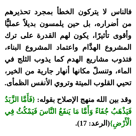
فالناس لا يتركون الخطأ بمجرد تحذيرهم
من أضراره، بل حين يلمسون بديلاً عمليًّا
وأقوى تأثيرًا، يكون لهم القدرة على ترك
المشروع الهدَّام واعتماد المشروع البناء،
فتذوب مشاريع الهدم كما يذوب الثلج في
الماء، وتنسلّ مكانها أنهار جارية من الخير،
تحيي القلوب الميتة وتروي الأنفس الظمأى.
وقد بين الله منهج الإصلاح بقوله:
{فَأَمَّا الزَّبَدُ
فَيَذْهَبُ جُفَاءً وَأَمَّا مَا يَنفَعُ النَّاسَ فَيَمْكُثُ فِي
الْأَرْضِ}
(الرعد: 17).