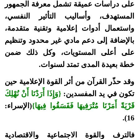
على دراسات عميقة تشمل معرفة الجمهور
المستهدف، وأساليب التأثير النفسي،
واستعمال أدوات إعلامية وتقنية متقدمة،
بالإضافة إلى دعم مادي غير محدود وتنظيم
على أعلى المستويات، وكل ذلك ضمن
خطة بعيدة المدى تمتد لسنوات.
وقد حذّر القرآن من أثر القوة الإعلامية حين
تكون في يد المفسدين:
{وَإِذَا أَرَدْنَا أَنْ نُهْلِكَ
قَرْيَةً أَمَرْنَا مُتْرَفِيهَا فَفَسَقُوا فِيهَا}
(الإسراء:
16).
فالترف والقوة الاجتماعية والاقتصادية