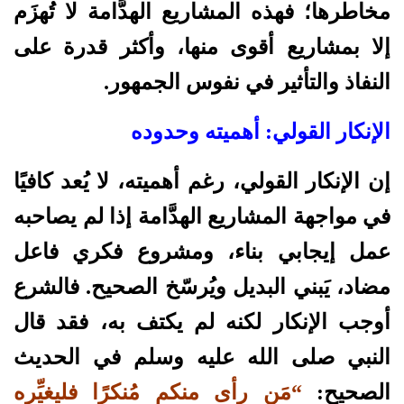
مخاطرها؛ فهذه المشاريع الهدَّامة لا تُهزَم
إلا بمشاريع أقوى منها، وأكثر قدرة على
النفاذ والتأثير في نفوس الجمهور.
الإنكار القولي: أهميته وحدوده
إن الإنكار القولي، رغم أهميته، لا يُعد كافيًا
في مواجهة المشاريع الهدَّامة إذا لم يصاحبه
عمل إيجابي بناء، ومشروع فكري فاعل
مضاد، يَبني البديل ويُرسّخ الصحيح. فالشرع
أوجب الإنكار لكنه لم يكتف به، فقد قال
النبي صلى الله عليه وسلم في الحديث
الصحيح:
“مَن رأى منكم مُنكرًا فليغيِّره