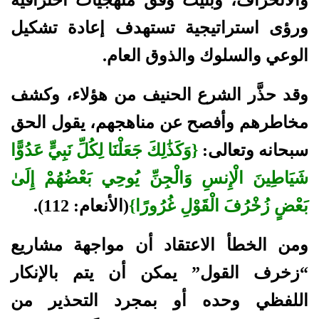
ورؤى استراتيجية تستهدف إعادة تشكيل
الوعي والسلوك والذوق العام.
وقد حذَّر الشرع الحنيف من هؤلاء، وكشف
مخاطرهم وأفصح عن مناهجهم، يقول الحق
سبحانه وتعالى:
{وَكَذَٰلِكَ جَعَلْنَا لِكُلِّ نَبِيٍّ عَدُوًّا
شَيَاطِينَ الْإِنسِ وَالْجِنِّ يُوحِي بَعْضُهُمْ إِلَىٰ
بَعْضٍ زُخْرُفَ الْقَوْلِ غُرُورًا}
(الأنعام: 112).
ومن الخطأ الاعتقاد أن مواجهة مشاريع
“زخرف القول” يمكن أن يتم بالإنكار
اللفظي وحده أو بمجرد التحذير من