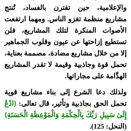
والإعلامية، حين تقترن بالفساد، تُنتج
مشاريع منظمة تغزو الناس. ومهما ارتفعت
الأصوات المنكرة لتلك المشاريع، فلن
تستطيع إزاحتها عن عيون وقلوب الجماهير
إلا من خلال مشاريع مضادة، مصممة بعناية،
تحمل قوة وجاذبية وقيمة لا تقدر المشاريع
الهدَّامة على مجاراتها.
ولذلك دعا الشرع إلى بناء مشاريع قوية
تحمل الحق بجاذبية وتأثير، قال تعالى:
{ادْعُ
إِلَىٰ سَبِيلِ رَبِّكَ بِالْحِكْمَةِ وَالْمَوْعِظَةِ الْحَسَنَةِ}
(النحل: 125).