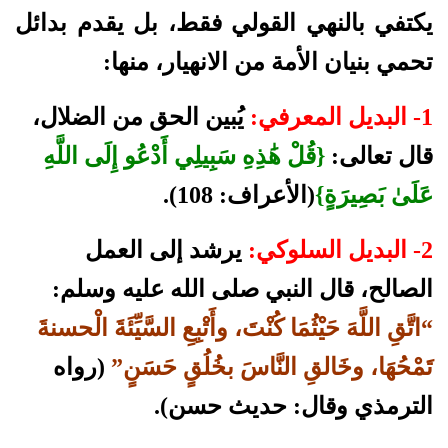
يكتفي بالنهي القولي فقط، بل يقدم بدائل
تحمي بنيان الأمة من الانهيار، منها:
1- البديل المعرفي:
يُبين الحق من الضلال،
قال تعالى:
{قُلْ هَٰذِهِ سَبِيلِي أَدْعُو إِلَى اللَّهِ
عَلَىٰ بَصِيرَةٍ}
(الأعراف: 108).
2- البديل السلوكي:
يرشد إلى العمل
الصالح، قال النبي صلى الله عليه وسلم:
“اتَّقِ اللَّهَ حَيْثُمَا كُنْتَ، وأَتْبِعِ السَّيِّئَةَ الْحسنةَ
تَمْحُهَا، وخَالقِ النَّاسَ بخُلُقٍ حَسَنٍ”
(رواه
الترمذي وقال: حديث حسن).