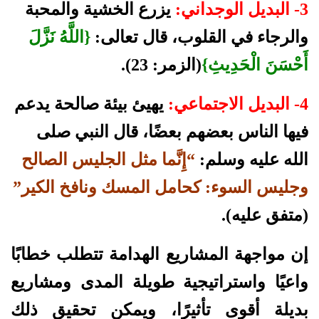
3- البديل الوجداني:
يزرع الخشية والمحبة
والرجاء في القلوب، قال تعالى:
{اللَّهُ نَزَّلَ
أَحْسَنَ الْحَدِيثِ}
(الزمر: 23).
4- البديل الاجتماعي:
يهيئ بيئة صالحة يدعم
فيها الناس بعضهم بعضًا، قال النبي صلى
الله عليه وسلم:
“إِنَّما مثل الجليس الصالح
وجليس السوء: كحامل المسك ونافخ الكير”
(متفق عليه).
إن مواجهة المشاريع الهدامة تتطلب خطابًا
واعيًا واستراتيجية طويلة المدى ومشاريع
بديلة أقوى تأثيرًا، ويمكن تحقيق ذلك