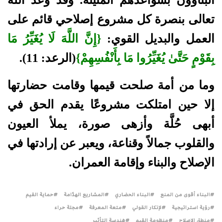
تعالى بنصرة كل مشروع إصلاحي قائم على
العمل والبديل القوي:
{إِنَّ اللَّهَ لَا يُغَيِّرُ مَا
بِقَوْمٍ حَتَّىٰ يُغَيِّرُوا مَا بِأَنْفُسِهِمْ}
(الرعد: 11).
وما من أمة صلحت قيمها وقامت حضارتها
إلا حين امتلكت مشروعًا يقدم الحق في
أبهى حُلَّة وأزهى صورة، يملأ العيون
والقلوب جمالاً وقناعة، ويعبر عن إرادتها في
الإصلاح والبناء وإقامة العمران.
البناء أقوى من المنع
البناء الحضاري
المشاريع الهدَّامة
حماية القيم
رؤية استراتيجية
لإنكار القولي
متعة المعرفة
مجلة حراء
منطق الإصلاح
منظومة القيم
هندسة التأثير