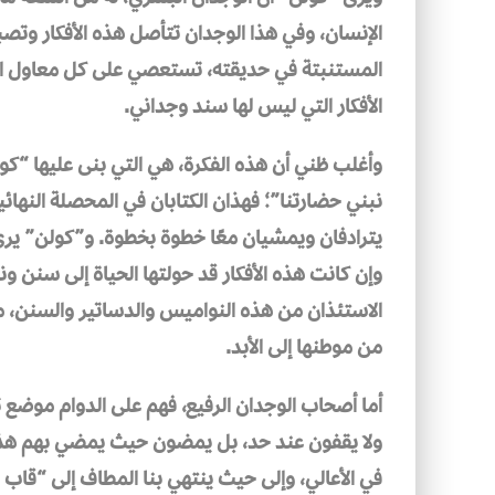
الإنسان، وفي هذا الوجدان تتأصل هذه الأفكار وتص
المستنبتة في حديقته، تستعصي على كل معاول ال
الأفكار التي ليس لها سند وجداني.
وأغلب ظني أن هذه الفكرة، هي التي بنى عليها “ك
نبني حضارتنا”؛ فهذان الكتابان في المحصلة النها
يترادفان ويمشيان معًا خطوة بخطوة. و”كولن” يرى ك
وإن كانت هذه الأفكار قد حولتها الحياة إلى سنن و
الاستئذان من هذه النواميس والدساتير والسنن، مغا
من موطنها إلى الأبد.
أما أصحاب الوجدان الرفيع، فهم على الدوام موضع 
ولا يقفون عند حد، بل يمضون حيث يمضي بهم هذا ا
في الأعالي، وإلى حيث ينتهي بنا المطاف إلى “قاب