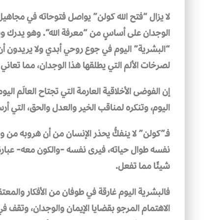
لا يزال “فتح الله كولن” يواصل فتوحاته في مجاهيل
الوجدان على أساسٍ من “معرفة الله”. وهو يدرك و
“البشرية” اليوم في جوع روحي أبدي ولا يريدون أ
لصرخات الألم التي يطلقها هذا الوجدان، مما تعان
إن الفوضى الأخلاقية العارمة التي تجتاح العالَم الي
اليوم، وتنكره لمناقب الخير والعدل والحق، التي أر
فـ”كولن” لا ينفكُّ يحذر الإنسان من أن هروبه من و
نفسه طوال حياته، فيرى نفسه -والكون معه- عبار
شيئًا مما تفعل.
فالبشرية اليوم غارقة في طوفان من الأفكار والمعتق
الاهتمام المرجو بقضايا الإيمان والوجدان، وتقف ف