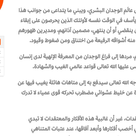
 عالَم الوجدان البشري، ويبني ما يتداعى من جوانب هذا
يأسف في الوقت نفسه لأولئك الذين يحرصون على إبقاء
ن ينقضي أو أن ينتهي، مصمين آذانهم، ومديرين ظهورهم
ي منه أشواقه الرفيعة من اختناق ومن ضغوط وقيود.
وم، مردها إلى فراغ الوجدان من المعرفة الإلهية لدى إنسان
سى عليها الله تعالى قواعد عالمي الغيب والشهادة.
جه الله تعالى سيدفع به إلى متاهات هائلة يغيب فيها عن
ة عن خليط عشوائي مضطرب تحركه قوى عمياء لا تدرك
دات، غير أن غالبية هذه الأفكار والمعتقدات لا تبدي
ي أخصب أفكارها وأبعد آفاقها، عند عتبات المتناهي