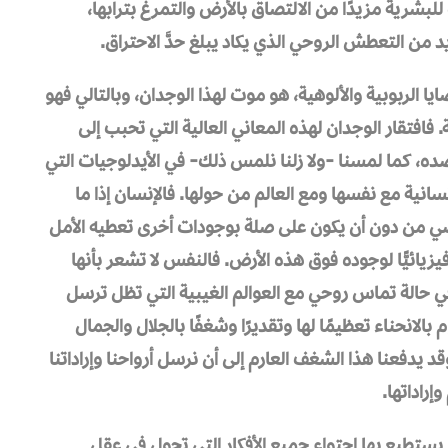
للبشرية مزيدًا من الالتصاق بالأرض والتمرغ بترابها،
يد من التعطش الروحي الذي يكاد يبلغ حدَّ الاحتراق.
ا الربوبية والألوهية، هو موت لهذا الوجدان، وبالتالي فهو
 فافتقار الوجدان لهذه المعاني العالية التي تحبب إلى
ه، كما لمسنا -ولا زلنا نلمس ذلك- في الأيدلوجيات التي
نسانية مع نفسها ومع العالم من حولها. فالإنسان إذا ما
ضي من دون أن يكون على صلة بوجودات أخرى تعطيه الأمل
افيزيائيًّا لوجوده فوق هذه الأرض. فالنفس لا تشعر بأنها
ي في حالة تماس روحي مع العوالم الغيبية التي تظل ترسل
 بالانحناء تعظيمًا لها وتقديرًا وشغفًا بالجلال والجمال
قد يدفعنا هذا الشغف العارم إلى أن نرسل أرواحنا وإراداتنا
إراداتها.
 يستطيع بها احتواء جميع الأفكار التي تجول في عقل