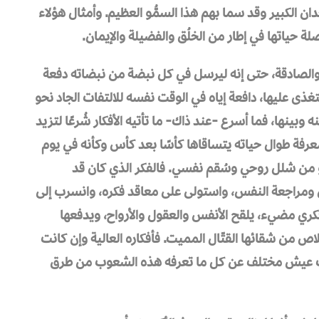
ان الكبير وقد سما بهم هذا السمُّو العظيم. وأمثال هؤلاء
ة حياتها في إطار من الخلُق والفضيلة والإيمان.
رة والصادقة، حتى إنه ليرسل في كل نبضة من نبضاته دفعة
يتغذى عليها، دافعة إياه في الوقت نفسه للالتفات الجاد نحو
 وبينها، فما أسرع -عند ذاك- ما تأتيه الأفكار شُرعًا لتزيد
رفة طوال حياته يتساقاها كأسًا بعد كأس وكأنه في يوم
تَّو من شلل روحي وسُقم نفسي. فالفكر الذي كان قد
 ومراجعة النفس، واستولى على معاقد فكره، وانسرب إلى
فكري مضيء، يلقح الأنفس والعقول والأرواح، ويدفعها
ص من شقائها القتّال المميت. فأفكاره العالية وإن كانت
أسلوب عيش مختلف عن كل ما تعرفه هذه الشعوب من طرق