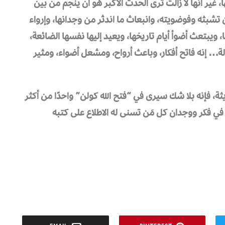
 غير أنها لا زالت ترى الحدث الأكبر هو أن ينجم من بين
 تشبثه وفوضويته، وانبعاث ما اندثر من وجدانها، وإرواء
 ويبتعث أضوأ أيام تاريخها، ويعيد إليها نفسها الضائعة،
ولة… إنه فاتح أفكار، وباعث أرواح، ومشعل أضواء، ومثير
يثة، فإنه بلا شك سيرى في “فتح الله كولن” واحدًا من أكثر
 في فكر ووجدان كل مَن تسنى له الاطلاع على كتبه