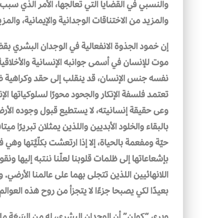
والنسبي في القضايا التي تعالجها، الأمر الذي سبب 
والمزيد من الاختناقات الوجدانية والإيمانية، والمز
إن خمود الجذوة الانفعالية في الوجدان البشري بقضاي
موت للإنسان في أسمى جوانبه الإنسانية والأخلاقية.
نفسه جنس الإنسان، قد ينقلب إلى حقد وكراهية ضد
تعتمد فلسفة الإنكار والجحود محورًا لسلوكياتها الإ
وعى حقيقة إنسانيته، لا يستطيع قبول وجوده الأر
بالبقاء والخلود الأبديين واللذين يمثلان تبريرًا ميت
حيّة ومفعمة بالحياة، إلا إذا ارتعشت بكلّيَّتها وه
بإشعاعاتها إلى ظلمات قلوبنا لعلّنا ننتبه إليها ونقوم
اللانهائيين اللذين تتجلى بهما على عالمنا الأرضي. و
بعيدًا لكي يصبحا جزءًا لا يتجزأ من روح هذه العوالم و
ويرى “كولن” أن الوجدان البشري، له من السَعَة ما