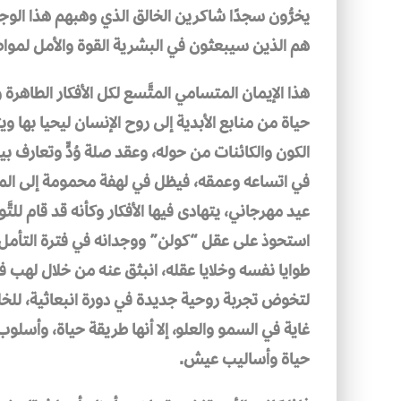
يخرُّون سجدًا شاكرين الخالق الذي وهبهم هذا الوجد
هم الذين سيبعثون في البشرية القوة والأمل لمواصل
هذا الإيمان المتسامي المتَّسع لكل الأفكار الطاه
حياة من منابع الأبدية إلى روح الإنسان ليحيا بها و
الكون والكائنات من حوله، وعقد صلة وُدٍّ وتعارف بينه
في اتساعه وعمقه، فيظل في لهفة محمومة إلى المع
عيد مهرجاني، يتهادى فيها الأفكار وكأنه قد قام لل
استحوذ على عقل “كولن” ووجدانه في فترة التأمل
طوايا نفسه وخلايا عقله، انبثق عنه من خلال لهب 
لتخوض تجربة روحية جديدة في دورة انبعاثية، للخلا
غاية في السمو والعلو، إلا أنها طريقة حياة، و
حياة وأساليب عيش.