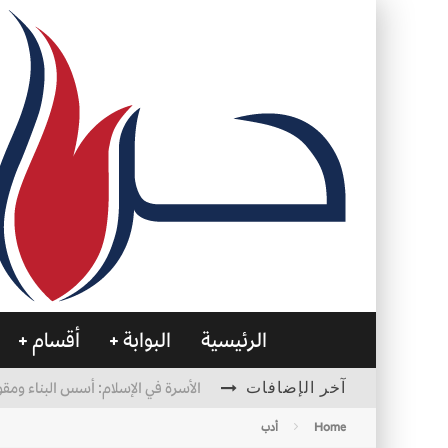
الرئيسية
البوابة
أقسام
آخر الإضافات
الأسرة في الإسلام: أسس البناء ومقو
العظام… صمتٌ يحمل الحياة
Home
أدب