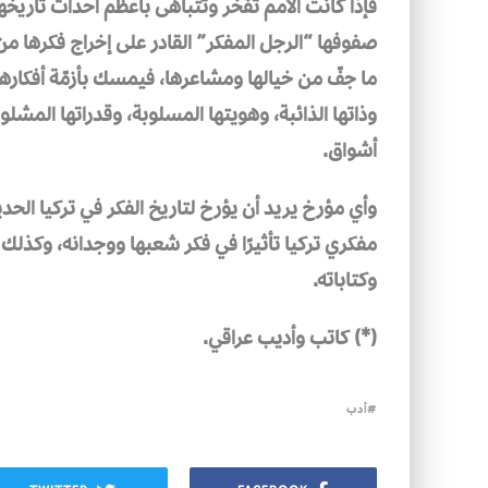
فإذا كانت الأمم تفخر وتتباهى بأعظم أحداث تاريخها،
صفوفها “الرجل المفكر” القادر على إخراج فكرها من
ما جفّ من خيالها ومشاعرها، فيمسك بأزمّة أفكارها،
وذاتها الذائبة، وهويتها المسلوبة، وقدراتها المشل
أشواق.
وأي مؤرخ يريد أن يؤرخ لتاريخ الفكر في تركيا الحد
مفكري تركيا تأثيرًا في فكر شعبها ووجدانه، وكذلك
وكتاباته.
(*) كاتب وأديب عراقي.
أدب