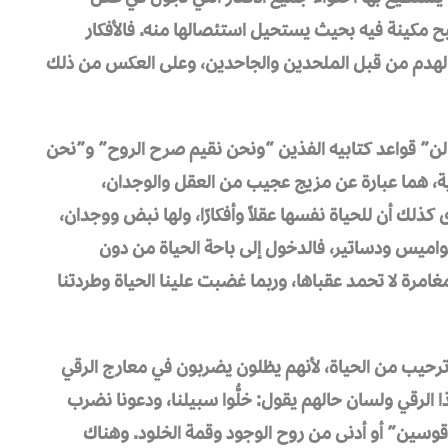
بح مكينة فيه بحيث يستحيل استئصالها منه. فالأفكار
هدم من قبل الملحدين والجاحدين، وعلى العكس من ذلك
ولن” قواعد كتابيه الفذين “ونحن نقيم صرح الروح” و”نحن
ئية، هما عبارة عن مزيج عجيب من العقل والوجدان،
ذلك أن للحياة نفسها عقلاً وأفكارًا، ولها نبض ووجدان،
نواميس ودساتير، فالدخول إلى باحة الحياة من دون
مرة لا تحمد عقباها، وربما غضبت علينا الحياة وطردتنا
ترحيب من الحياة، لأنهم يظلون يضربون في معارج الرقي
لرقي ولسان حالهم يقول: خلُّوا سبيلنا، ودعونا نضرب
 قوسين” أو أدنى من روح الوجود وقمة الخلود. وهناك