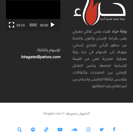
مشغل
الفيديو
03:14
00:00
بوابة حراء
فضاء علمي ثقافي معرفي
يعنى بقراءة الإنسان والكون والحياة
من منظور قرآني حضاري إنساني،
للإسهام بالكتابة:
ويهدف إلى الإسهام في بناء رؤية
hiragate@yahoo.com
معرفية حضارية تعلي من القيمة
الإنسانية الجامعة، وتثمن التفاعل
الإيجابي بين الحضارات والثقافات،
وتؤسس لثقافة التعايش والسلام بين
أمم العالم رغم اختلافاتها.
الحقوق محفوظة © hiragate.com