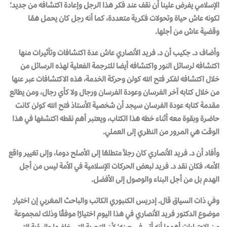
الإسلامي يفرض علينا أن نقف عند فكر هذا الرجل وإعادة اكتشافه من جديد؛
لكونه عاش حياة وتحولات فكرية متعددة، كما أنه رجل كان يحمل همًا
وقضية عاش من أجلها.
وأضاف د. جكيب أن د. فريد الأنصاري عاش عدة اكتشافات وتأثيرات منها
اكتشافه لرسائل النور واكتشافه أيضا للترجمة الفعلية لهذه الرسائل من
خلال اكتشافه لفكر فتح الله كولن وحركة الخدمة، هذه الاكتشافات عبر عنها
من خلال كتابه آخر الفرسان وعودة الفرسان ورجال ولا كأي رجال، ومن يطالع
مقدمة كتابه عودة الفرسان سيجد أن شخصية الأستاذ فتح الله كولن كانت
حاضرة وبقوة معه أثناء خطه هذا الكتاب، ويعتبر أهم نقطه اكتشفها في هذا
الوقت هي المرور من النظري إلى العملي.
وأفاد أن د. فريد الأنصاري كان رجلاً متطلعُا إلى الأصلح دوما، وإلى تغيير واقع
الأمه، فكان نقد د. فريد لبعض الحركات الإسلامية في الأمة ليس من أجل
الهدم بل من أجل البناء والوصول إلى الأفضل.
وفي ذات السياق قال. إدريس الكنبوري الكاتب والباحث المغربي إن اختيار
موضوع الدكتور فريد الأنصاري في هذا اليوم اختيارًا موفقًا وذلك لمجموعة
من الاعتبارات أهمها أنه أتى في حينه؛ لأن التجربة التي خاضها والرؤية التي