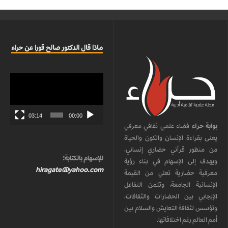
ماذا قال الدكتور صالح قورا عن حراء
مشغل
الفيديو
03:14
00:00
بوابة حراء
فضاء علمي ثقافي معرفي
يعنى بقراءة الإنسان والكون والحياة
من منظور قرآني حضاري إنساني،
للإسهام بالكتابة:
ويهدف إلى الإسهام في بناء رؤية
hiragate@yahoo.com
معرفية حضارية تعلي من القيمة
الإنسانية الجامعة، وتثمن التفاعل
الإيجابي بين الحضارات والثقافات،
وتؤسس لثقافة التعايش والسلام بين
أمم العالم رغم اختلافاتها.