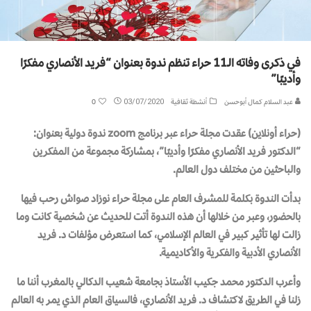
في ذكرى وفاته الـ11 حراء تنظم ندوة بعنوان “فريد الأنصاري مفكرًا
وأديبًا”
عبد السلام كمال أبوحسن
أنشطة ثقافية
03/07/2020
0
(حراء أونلاين) عقدت مجلة حراء عبر برنامج zoom ندوة دولية بعنوان:
“الدكتور فريد الأنصاري مفكرًا وأديبًا”، بمشاركة مجموعة من المفكرين
والباحثين من مختلف دول العالم.
بدأت الندوة بكلمة للمشرف العام على مجلة حراء نوزاد صواش رحب فيها
بالحضور، وعبر من خلالها أن هذه الندوة أتت للحديث عن شخصية كانت وما
زالت لها تأثير كبير في العالم الإسلامي، كما استعرض مؤلفات د. فريد
الأنصاري الأدبية والفكرية والأكاديمية.
وأعرب الدكتور محمد جكيب الأستاذ بجامعة شعيب الدكالي بالمغرب أننا ما
زلنا في الطريق لاكتشاف د. فريد الأنصاري، فالسياق العام الذي يمر به العالم