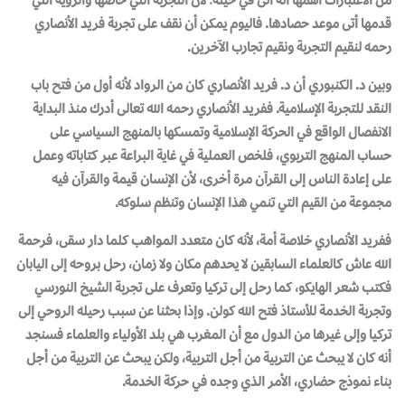
قدمها أتى موعد حصادها. فاليوم يمكن أن نقف على تجربة فريد الأنصاري
رحمه لنقيم التجربة ونقيم تجارب الآخرين.
وبين د. الكنبوري أن د. فريد الأنصاري كان من الرواد لأنه أول من فتح باب
النقد للتجربة الإسلامية. ففريد الأنصاري رحمه الله تعالى أدرك منذ البداية
الانفصال الواقع في الحركة الإسلامية وتمسكها بالمنهج السياسي على
حساب المنهج التربوي، فلخص العملية في غاية البراعة عبر كتاباته وعمل
على إعادة الناس إلى القرآن مرة أخرى، لأن الإنسان قيمة والقرآن فيه
مجموعة من القيم التي تنمي هذا الإنسان وتنظم سلوكه.
ففريد الأنصاري خلاصة أمة، لأنه كان متعدد المواهب كلما دار سقى، فرحمة
الله عاش كالعلماء السابقين لا يحدهم مكان ولا زمان، رحل بروحه إلى اليابان
فكتب شعر الهايكو، كما رحل إلى تركيا وتعرف على تجربة الشيخ النورسي
وتجربة الخدمة للأستاذ فتح الله كولن. وإذا بحثنا عن سبب رحيله الروحي إلى
تركيا وإلى غيرها من الدول مع أن المغرب هي بلد الأولياء والعلماء فسنجد
أنه كان لا يبحث عن التربية من أجل التربية، ولكن يبحث عن التربية من أجل
بناء نموذج حضاري، الأمر الذي وجده في حركة الخدمة.