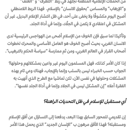
من الحملات الإعلامية المنظمة تجتهد في ربط “التطرف” و “العنف”
و”الإرهاب” والمساس “بحقوق الانسان” بالإسلام. فهذا الربط اللامنطقي
أصبح اليوم مكشوفًا ولا يخفى على أحد، في ظل انتشار الإعلام البديل. غير أن
المشكل في اعتقادي لا يكمن في الجلّاد، وإنما في أداة الجلد.
وتأكيدًا لما سبق فإن الخوف من الإسلام أضحى من الهواجس الرئيسية لدى
الانسان الغربي، بحيث أصبح الخوف هو العامل الأساسي والمحرك لخطوات
أصحاب القرار في العالم الغربي، ومن ثم ممارسة “سياسة الحكم بالترهيب”.
إذا كان الأمر كذلك، فهل المسلمون اليوم غير واعين بمشكلاتهم وحلولها؟
الجواب حسب الخبراء ليس بالسلب وإنما بالإيجاب، فهناك وعي تام بهذه
المشكلات وحلولها في نفس الآن، لكن تماشيا مع الطرح الذي أنهيت به
الفقرة أعلاه “
إن المشكل ليس في الجلاد وإنما في أداة الجلد نفسها”
.
أي مستقبل للإسلام في ظل التحديات الراهنة؟
إن تقديمي للمحور السابق بهذا البعد، يدفعنا إلى التساؤل عن أفق الإسلام
ومستقبله؟ فهذا الأفق مرهون ب
“
الإنسان الجديد
“
الذي يحمل هذا الأمر