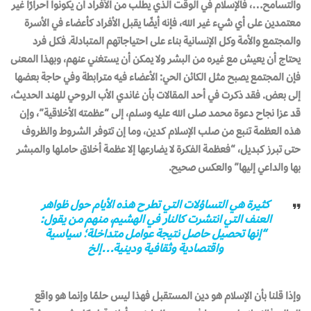
والتسامح…، فالإسلام في الوقت الذي يطلب من الأفراد أن يكونوا أحرارًا غير
معتمدين على أي شيء غير الله، فإنه أيضًا يقبل الأفراد كأعضاء في الأسرة
والمجتمع والأمة وكل الإنسانية بناء على احتياجاتهم المتبادلة. فكل فرد
يحتاج أن يعيش مع غيره من البشر ولا يمكن أن يستغني عنهم، وبهذا المعنى
فإن المجتمع يصبح مثل الكائن الحي: الأعضاء فيه مترابطة وفي حاجة بعضها
إلى بعض. فقد ذكرت في أحد المقالات بأن غاندي الأب الروحي للهند الحديث،
قد عزا نجاح دعوة محمد صلى الله عليه وسلم، إلى “عظمته الأخلاقية”، وإن
هذه العظمة تنبع من صلب الإسلام كدين، وما إن تتوفر الشروط والظروف
حتى تبرز كبديل، “فعظمة الفكرة لا يضارعها إلا عظمة أخلاق حاملها والمبشر
بها والداعي إليها” والعكس صحيح.
كثيرة هي التساؤلات التي تطرح هذه الأيام حول ظواهر
العنف التي انتشرت كالنار في الهشيم، منهم من يقول:
“إنها تحصيل حاصل نتيجة عوامل متداخلة؛ سياسية
واقتصادية وثقافية ودينية…إلخ
وإذا قلنا بأن الإسلام هو دين المستقبل فهذا ليس حلمًا وإنما هو واقع