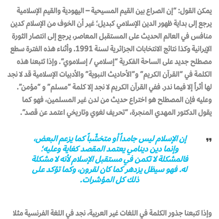
يمكن القول: “إن الصراع بين القيم المسيحية – اليهودية والقيم الإسلامية
يرجع إلى بداية ظهور الدين الإسلامي كبديل؛ غير أن الخوف من الإسلام كدين
منافس في العالم الحديث على المستقبل المعاصر، يرجع إلى انتصار الثورة
الإيرانية وكذا نتائج الانتخابات الجزائرية لسنة 1991. وأثناء هذه الفترة سطع
مصطلح جديد على الساحة الفكرية “إسلامي / إسلاموي”. وإذا تتبعنا هذه
الكلمة في “القرآن الكريم” و”الأحاديث النبوية” والأدبيات الإسلامية قد لا نجد
لها أثراً إلا فيما ندر. ففي القرآن الكريم لا نجد إلا كلمة “مسلم” و “مؤمن”.
وعليه فإن المصطلح هو اختراع حديث من لدن غير المسلمين، فهو كما
يقول الدكتور المهدي المنجرة، “تحريف لغوي وتاريخي اعتمد عن قصد”.
إن الإسلام ليس جامداً أو متخشّباً كما يزعم البعض،
وإنما دين دينامي يعتمد المقصد كغاية وعليه؛
فالمشكلة لا تكمن في مستقبل الإسلام لأنه لا مشكلة
له. فهو سيظل يزدهر كما كان لقرون، وكما تؤكد على
ذلك كل المؤشرات.
وإذا تتبعنا جذور الكلمة في اللغات غير العربية، نجد في اللغة الفرنسية مثلا