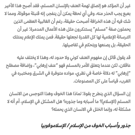
غير أن المؤكد هو إلصاق تهمة العنف بالإنسان المسلم، فقد أصبح هذا الأخير
بعبع يجب الحذر منه، وفي أي لحظة يمكن أن ينفجر، إنه قنبلة موقوتة. ومما لا
شك فيه أن هذه الخرافة أصبحت حقيقة، رغم أن الغالبية العظمى الذين
يحملون صفة “مسلم” يستنكرون مثل هذه الأعمال المدمرة؛ غير أن
الترسانة الإعلامية لها كل القدرة لجعلها حقيقة. فمن يملك الإعلام يمتلك
الحقيقة، بل يصنعها ويتحكم في تفاصيلها.
قد يقول قائل إن مفهوم العنف كوني ولا حدود له، وهذا لا يختلف عليه
عاقلان، لكن عندما يتعلق الأمر بالمسلم فهو “عنف إرهابي”، وإضافة مصطلح
“إرهابي” له دلالة خاصة في نظري، مواده متوفرة في الشرق ومختبره في
الغرب، قياساً على كل المصنوعات.
إن السؤال الذي ينطرح بقوة؛ لماذا هذا الخوف وهذا التوجس من الانسان
المسلم (الإسلام)؟ ما أسبابه وما جذوره؟ هل المشكل في الإسلام، أم أنه لا
مشكلة له، وإنما الخلل في الانسان الذي يحمله؟
جذور وأسباب الخوف من الإسلام / الإسلاموفوبيا