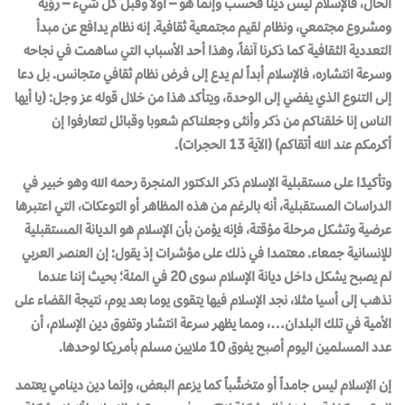
الحال، فالإسلام ليس دينا فحسب وإنما هو – أولا وقبل كل شيء – رؤية
ومشروع مجتمعي، ونظام لقيم مجتمعية ثقافية. إنه نظام يدافع عن مبدأ
التعددية الثقافية كما ذكرنا آنفاً، وهذا أحد الأسباب التي ساهمت في نجاحه
وسرعة انتشاره، فالإسلام أبداً لم يدع إلى فرض نظام ثقافي متجانس. بل دعا
إلى التنوع الذي يفضي إلى الوحدة، ويتأكد هذا من خلال قوله عز وجل: (يا أيها
الناس إنا خلقناكم من ذكر وأنثى وجعلناكم شعوبا وقبائل لتعارفوا إن
أكرمكم عند الله أتقاكم) (الآية 13 الحجرات).
وتأكيدًا على مستقبلية الإسلام ذكر الدكتور المنجرة رحمه الله وهو خبير في
الدراسات المستقبلية، أنه بالرغم من هذه المظاهر أو التوعكات، التي اعتبرها
عرضية وتشكل مرحلة مؤقتة، فإنه
يؤمن بأن الإسلام هو الديانة المستقبلية
للإنسانية جمعاء
.
معتمدا في ذلك على مؤشرات إذ يقول: إن العنصر العربي
لم يصبح يشكل داخل ديانة الإسلام سوى 20 في المئة؛ بحيث إننا عندما
نذهب إلى أسيا مثلا، نجد الإسلام فيها يتقوى يوما بعد يوم، نتيجة القضاء على
الأمية في تلك البلدان…، ومما يظهر سرعة انتشار وتفوق دين الإسلام، أن
عدد المسلمين اليوم أصبح يفوق 10 ملايين مسلم بأمريكا لوحدها.
إن الإسلام ليس جامداً أو متخشّباً كما يزعم البعض، وإنما دين دينامي يعتمد