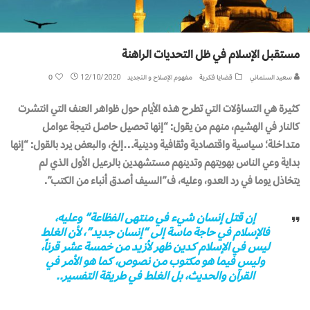
مستقبل الإسلام في ظل التحديات الراهنة
سعيد السلماني
قضايا فكرية
مفهوم الإصلاح و التجديد
12/10/2020
0
كثيرة هي التساؤلات التي تطرح هذه الأيام حول ظواهر العنف التي انتشرت
كالنار في الهشيم، منهم من يقول: “إنها تحصيل حاصل نتيجة عوامل
متداخلة؛ سياسية واقتصادية وثقافية ودينية…إلخ، والبعض يرد بالقول: “إنها
بداية وعي الناس بهويتهم وتدينهم مستشهدين بالرعيل الأول الذي لم
يتخاذل يوما في رد العدو، وعليه، ف”السيف أصدق أنباء من الكتب”.
إن قتل إنسان شيء في منتهى الفظاعة” وعليه،
فالإسلام في حاجة ماسة إلى “إنسان جديد”، لأن الغلط
ليس في الإسلام كدين ظهر لأزيد من خمسة عشر قرناً،
وليس فيما هو مكتوب من نصوص، كما هو الأمر في
القرآن والحديث، بل الغلط في طريقة التفسير..