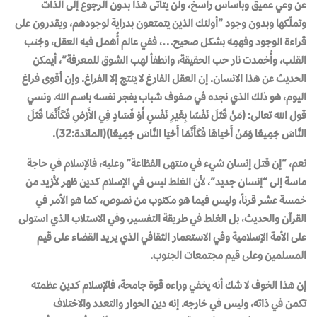
عن وعي عميق وبأساس راسخ، ولن يتأتى هذا بدون الرجوع إلى الذات
وتملّكها وبدون وجود “أولئك الذين يتمتعون بدراية لوجودهم، ويقدرون على
قراءة الوجود وفهمِه بشكل صحيح…، ففي عالم أُهمل فيه العقل، وجُنب
القلب، وأُخمدت نار حب الحقيقة، وانطفأ لهب الشوق للمعرفة”، أيمكن
الحديث عن هذا الانسان. إن العقل الفارغ لا ينتج إلا الفراغ. وإن أقوى فراغ
اليوم، هو ذلك الذي نجده في صفوف شباب يفجر نفسه باسم الله. ونسي
قول الله تعالى: (مَنْ قَتَلَ نَفْسًا بِغَيْرِ نَفْسٍ أَوْ فَسَادٍ فِي الأَرْضِ فَكَأَنَّمَا قَتَلَ
النَّاسَ جَمِيعًا وَمَنْ أَحْيَاهَا فَكَأَنَّمَا أَحْيَا النَّاسَ جَمِيعًا)(المائدة:32).
نعم، “إن قتل إنسان شيء في منتهى الفظاعة” وعليه، فالإسلام في حاجة
ماسة إلى “إنسان جديد”، لأن الغلط ليس في الإسلام كدين ظهر لأزيد من
خمسة عشر قرناً، وليس فيما هو مكتوب من نصوص، كما هو الأمر في
القرآن والحديث، بل الغلط في طريقة التفسير، وفي الاستلاب الذي استولى
على الأمة الإسلامية وفي الاستعمار الثقافي الذي يريد القضاء على قيم
المسلمين وعلى قيم مجتمعات الجنوب.
إن هذا الخوف لا شك أنه يخفي وراءه قوة جامحة، فالإسلام كدين عظمته
تكمن في ذاته، وليس في خارجه. إنه دين الحوار والتعدد والاختلاف