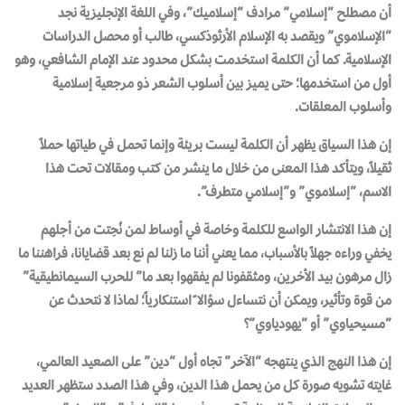
أن مصطلح “إسلامي” مرادف “إسلاميك”، وفي اللغة الإنجليزية نجد
“الإسلاموي” ويقصد به الإسلام الأرثوذكسي، طالب أو محصل الدراسات
الإسلامية. كما أن الكلمة استخدمت بشكل محدود عند الإمام الشافعي، وهو
أول من استخدمها؛ حتى يميز بين أسلوب الشعر ذو مرجعية إسلامية
وأسلوب المعلقات.
إن هذا السياق يظهر أن الكلمة ليست بريئة وإنما تحمل في طياتها حملاً
ثقيلاً، ويتأكد هذا المعنى من خلال ما ينشر من كتب ومقالات تحت هذا
الاسم، “إسلاموي” و”إسلامي متطرف”.
إن هذا الانتشار الواسع للكلمة وخاصة في أوساط لمن نُحِتت من أجلهم
يخفي وراءه جهلاً بالأسباب، مما يعني أننا ما زلنا لم نع بعد قضايانا، فراهننا ما
زال مرهون بيد الأخرين، ومثقفونا لم يفقهوا بعد ما”
للحرب السيمانطيقية
”
من قوة وتأثير، ويمكن أن نتساءل سؤالا ً استنكارياً؛
لماذا لا نتحدث عن
“مسيحياوي” أو “يهودياوي”؟
إن هذا النهج الذي ينتهجه “الآخر” تجاه أول “دين” على الصعيد العالمي،
غايته تشويه صورة كل من يحمل هذا الدين، وفي هذا الصدد ستظهر العديد