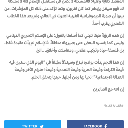
المقصد كغاية وعليه؛ فالمشكلة لا تكمن في مستقبل الإسلام لأنه لا مشكلة
له. فهو سيظل يزدهر كما كان لقرون، وكما تؤكد على ذلك كل المؤشرات. من
بينها أن صورة الديموقراطية الغربية اهتزت في العالم، ولم يعد هذا الخطاب
الشعري يطرب أحداً.
إن هذه الرؤية طبعًا تنبني كما أسلفنا بالقول؛ على
الإسلام التحرري الدينامي
وليس كما يفسره البعض حتى يصيرونه منغلقاً
. فالإسلام لم يأت عقيدة فقط،
بل فلسفة حياة وتركيب عقلاني، ومعاملات وأخلاق…الخ.
إن هذا
النجم
بدأت بوادره تبزغ وسيتلألأ مشِعّاً في “اليوم الذي سنرى فيه
قيمة
الكرامة
وقيمة
الحرية
وقيمة
التعددية
وقيمة
احترام
الآخر
وقيمة
العدالة
الاجتماعية
“؛ نحيا بها ومن أجلها. حينها يتحقق الحلم.
إن الله مع الصابرين
قضايا فكرية
TWITTER
FACEBOOK