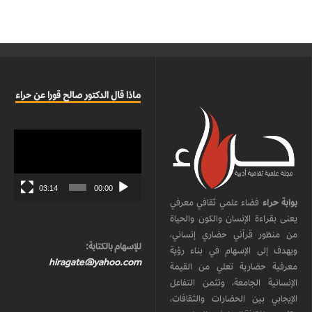
ماذا قال الدكتور صالح قورا عن حراء
مشغل
الفيديو
03:14
00:00
بوابة حراء
فضاء علمي ثقافي معرفي
يعنى بقراءة الإنسان والكون والحياة
من منظور قرآني حضاري إنساني،
للإسهام بالكتابة:
ويهدف إلى الإسهام في بناء رؤية
hiragate@yahoo.com
معرفية حضارية تعلي من القيمة
الإنسانية الجامعة، وتثمن التفاعل
الإيجابي بين الحضارات والثقافات،