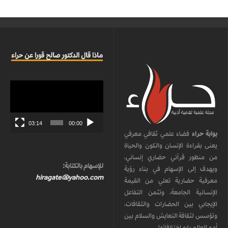
ماذا قال الدكتور صالح قورا عن حراء
مشغل
الفيديو
03:14
00:00
بوابة حراء
فضاء علمي ثقافي معرفي
يعنى بقراءة الإنسان والكون والحياة
من منظور قرآني حضاري إنساني،
للإسهام بالكتابة:
ويهدف إلى الإسهام في بناء رؤية
hiragate@yahoo.com
معرفية حضارية تعلي من القيمة
الإنسانية الجامعة، وتثمن التفاعل
الإيجابي بين الحضارات والثقافات،
وتؤسس لثقافة التعايش والسلام بين
أمم العالم رغم اختلافاتها.