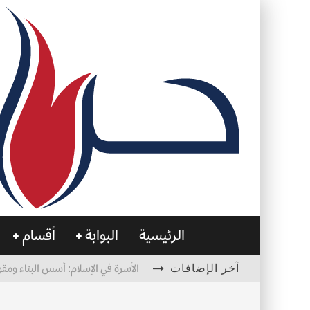
الرئيسية
البوابة
أقسام
آخر الإضافات
الأسرة في الإسلام: أسس البناء ومقو
العظام… صمتٌ يحمل الحياة