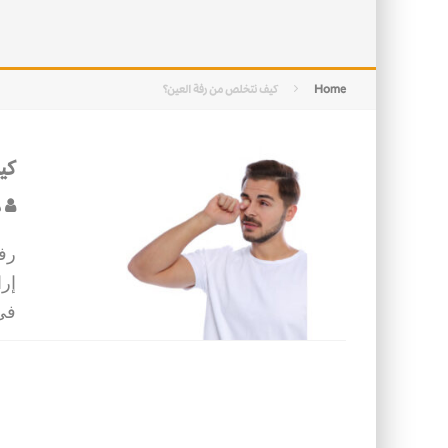
التصميم بين الهندسة والكون
الأمن في ضوء الوحي
Home
كيف نتخلص من رفة العين؟
كي
د
رف
إرا
في