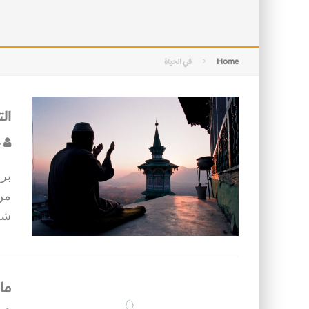
التصميم بين الهندسة والكون
الأمن في ضوء الوحي
Home
في الحياة
ال
ح
برج
من
شف
ما 