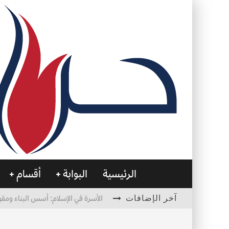
الرئيسية
البوابة
أقسام
آخر الإضافات
الأسرة في الإسلام: أسس البناء ومقو
العظام… صمتٌ يحمل الحياة