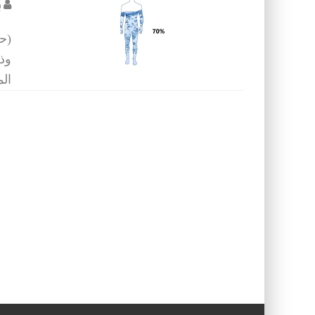
ب
(حر
وذل
الم