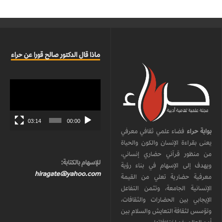
ماذا قال الدكتور صالح قورا عن حراء
مشغل
الفيديو
03:14
00:00
بوابة حراء
فضاء علمي ثقافي معرفي
يعنى بقراءة الإنسان والكون والحياة
من منظور قرآني حضاري إنساني،
للإسهام بالكتابة:
ويهدف إلى الإسهام في بناء رؤية
hiragate@yahoo.com
معرفية حضارية تعلي من القيمة
الإنسانية الجامعة، وتثمن التفاعل
الإيجابي بين الحضارات والثقافات،
وتؤسس لثقافة التعايش والسلام بين