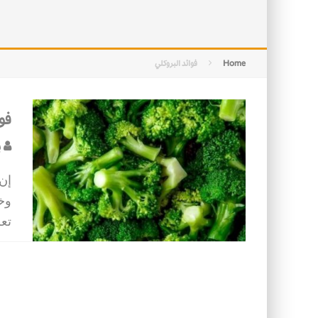
التصميم بين الهندسة والكون
الأمن في ضوء الوحي
Home
فوائد البروكلي
فو
ب
إن
وخا
تعط