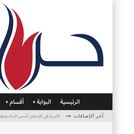
الرئيسية
البوابة
أقسام
آخر الإضافات
الأسرة في الإسلام: أسس البناء ومقو
العظام… صمتٌ يحمل الحياة