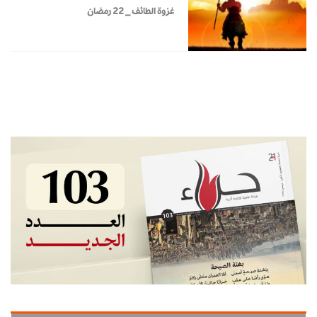
غزوة الطائف _ 22 رمضان