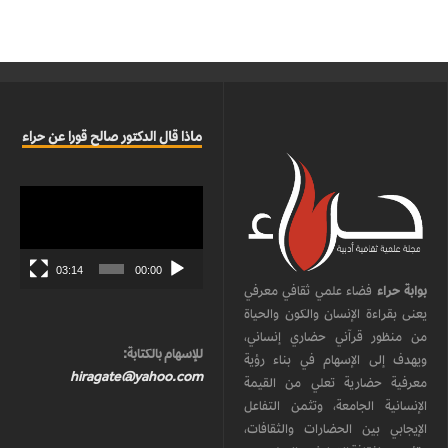
ماذا قال الدكتور صالح قورا عن حراء
مشغل
الفيديو
03:14
00:00
بوابة حراء
فضاء علمي ثقافي معرفي
يعنى بقراءة الإنسان والكون والحياة
من منظور قرآني حضاري إنساني،
للإسهام بالكتابة:
ويهدف إلى الإسهام في بناء رؤية
hiragate@yahoo.com
معرفية حضارية تعلي من القيمة
الإنسانية الجامعة، وتثمن التفاعل
الإيجابي بين الحضارات والثقافات،