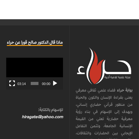
ماذا قال الدكتور صالح قورا عن حراء
مشغل
الفيديو
03:14
00:00
بوابة حراء
فضاء علمي ثقافي معرفي
يعنى بقراءة الإنسان والكون والحياة
من منظور قرآني حضاري إنساني،
للإسهام بالكتابة:
ويهدف إلى الإسهام في بناء رؤية
hiragate@yahoo.com
معرفية حضارية تعلي من القيمة
الإنسانية الجامعة، وتثمن التفاعل
الإيجابي بين الحضارات والثقافات،