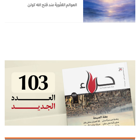
العوالم العُلْوية عند فتح الله كولن