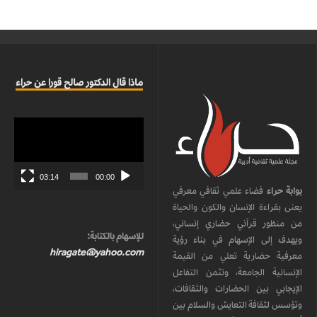
ماذا قال الدكتور صالح قورا عن حراء
مشغل
الفيديو
03:14
00:00
بوابة حراء
فضاء علمي ثقافي معرفي
يعنى بقراءة الإنسان والكون والحياة
من منظور قرآني حضاري إنساني،
للإسهام بالكتابة:
ويهدف إلى الإسهام في بناء رؤية
hiragate@yahoo.com
معرفية حضارية تعلي من القيمة
الإنسانية الجامعة، وتثمن التفاعل
الإيجابي بين الحضارات والثقافات،
وتؤسس لثقافة التعايش والسلام بين