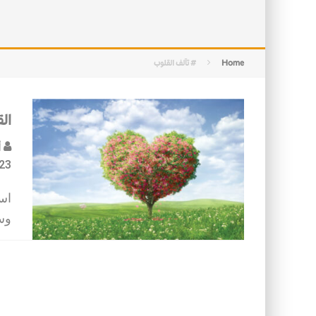
الأمن في ضوء الوحي
Home
# تآلف القلوب
ال
أ
23
اس
وس