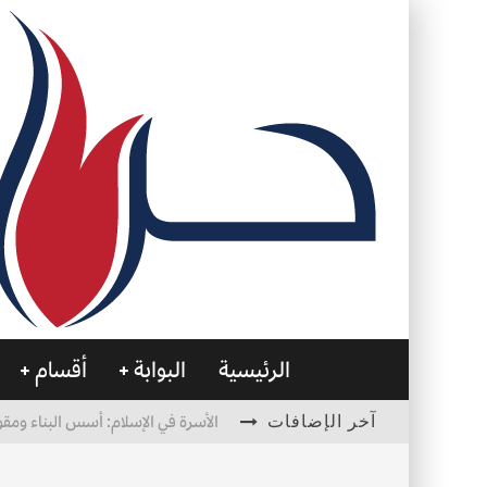
الرئيسية
البوابة
أقسام
آخر الإضافات
الأسرة في الإسلام: أسس البناء ومقو
العظام… صمتٌ يحمل الحياة