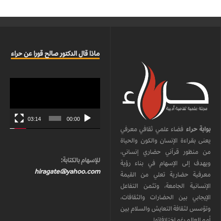
ماذا قال الدكتور صالح قورا عن حراء
مشغل
الفيديو
03:14
00:00
بوابة حراء
فضاء علمي ثقافي معرفي
يعنى بقراءة الإنسان والكون والحياة
من منظور قرآني حضاري إنساني،
للإسهام بالكتابة:
ويهدف إلى الإسهام في بناء رؤية
hiragate@yahoo.com
معرفية حضارية تعلي من القيمة
الإنسانية الجامعة، وتثمن التفاعل
الإيجابي بين الحضارات والثقافات،
وتؤسس لثقافة التعايش والسلام بين
أمم العالم رغم اختلافاتها.