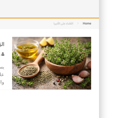
الفخار العربي… هوية تراثية وحداثة ع
الأسرة في الإسلام: أسس البناء ومقو
Home
القضاء على الأميبا
الز
د
يسا
علا
وال