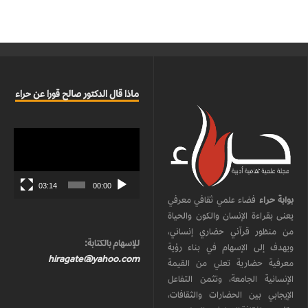
ماذا قال الدكتور صالح قورا عن حراء
مشغل
الفيديو
03:14
00:00
بوابة حراء
فضاء علمي ثقافي معرفي
يعنى بقراءة الإنسان والكون والحياة
من منظور قرآني حضاري إنساني،
للإسهام بالكتابة:
ويهدف إلى الإسهام في بناء رؤية
hiragate@yahoo.com
معرفية حضارية تعلي من القيمة
الإنسانية الجامعة، وتثمن التفاعل
الإيجابي بين الحضارات والثقافات،