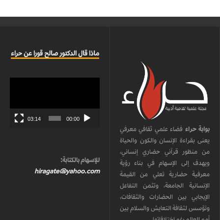
ماذا قال الدكتور صالح قورا عن حراء
مشغل
الفيديو
03:14
00:00
بوابة حراء
فضاء علمي ثقافي معرفي
يعنى بقراءة الإنسان والكون والحياة
من منظور قرآني حضاري إنساني،
للإسهام بالكتابة:
ويهدف إلى الإسهام في بناء رؤية
hiragate@yahoo.com
معرفية حضارية تعلي من القيمة
الإنسانية الجامعة، وتثمن التفاعل
الإيجابي بين الحضارات والثقافات،
وتؤسس لثقافة التعايش والسلام بين
أمم العالم رغم اختلافاتها.