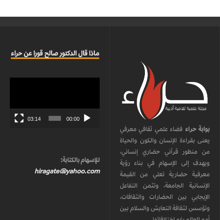
ماذا قال الدكتور صالح قورا عن حراء
مشغل
الفيديو
03:14
00:00
بوابة حراء
فضاء علمي ثقافي معرفي
يعنى بقراءة الإنسان والكون والحياة
من منظور قرآني حضاري إنساني،
للإسهام بالكتابة:
ويهدف إلى الإسهام في بناء رؤية
hiragate@yahoo.com
معرفية حضارية تعلي من القيمة
الإنسانية الجامعة، وتثمن التفاعل
الإيجابي بين الحضارات والثقافات،
وتؤسس لثقافة التعايش والسلام بين
أمم العالم رغم اختلافاتها.