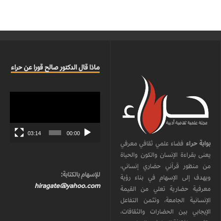
ماذا قال الدكتور صالح قورا عن حراء
مشغل
الفيديو
03:14
00:00
بوابة حراء
فضاء علمي ثقافي معرفي
يعنى بقراءة الإنسان والكون والحياة
من منظور قرآني حضاري إنساني،
للإسهام بالكتابة:
ويهدف إلى الإسهام في بناء رؤية
hiragate@yahoo.com
معرفية حضارية تعلي من القيمة
الإنسانية الجامعة، وتثمن التفاعل
الإيجابي بين الحضارات والثقافات،